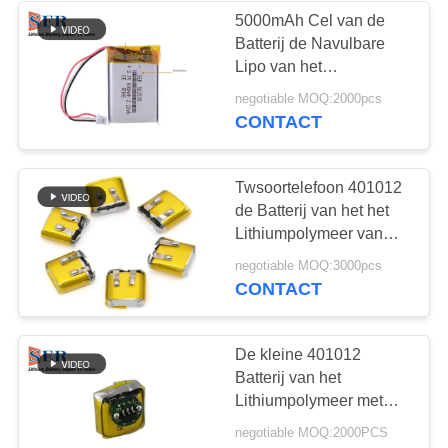
5000mAh Cel van de
Batterij de Navulbare
Lipo van het
lithiumpolymeer voor
negotiable MOQ:2000pcs
Voertuigdrijver
CONTACT
Twsoortelefoon 401012
de Batterij van het het
Lithiumpolymeer van
3.7V 30mAh
negotiable MOQ:3000pcs
CONTACT
De kleine 401012
Batterij van het
Lithiumpolymeer met
PCB voor Ware Stereo
negotiable MOQ:2000PCS
Draadloze