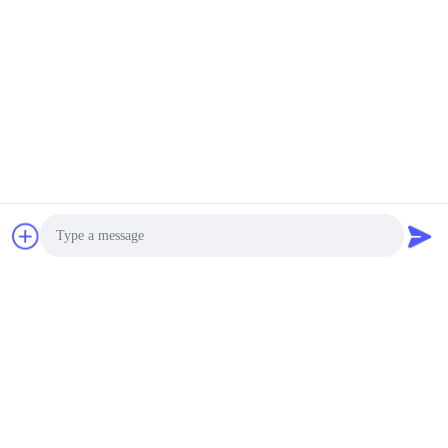
For Portable Radio Post
van hoge Machtsli
negotiable MOQ:500pcs
SOCL2
CONTACT
De Batterij van het
L31er13460 1500mAh
Lithium, Gasmeter 3,6 V-
de Vorm van
negotiable MOQ:500pcs
Cyclindrical van de
CONTACT
Lithiumbatterij
LS33600/van het de
grootte3.6v 19000mAh
R20 Lithium van
Photo
ER34615 D de primaire
negotiable MOQ:500pcs
Batterij Li-SOCI2
CONTACT
Video Call
Audio Call