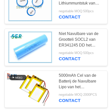
Lithiummuntstuk van
3.6V 1700mAh de
negotiable MOQ:500pcs
Batterijen1/6d Grootte
CONTACT
voor TPMS
Niet Navulbare van de
Grootteli SOCL2 van
ER341245 DD het
Lithiumbatterij voor
negotiable MOQ:500pcs
Automobielelektronika
CONTACT
5000mAh Cel van de
Batterij de Navulbare
Lipo van het
lithiumpolymeer voor
negotiable MOQ:2000PCS
Voertuigdrijver
CONTACT