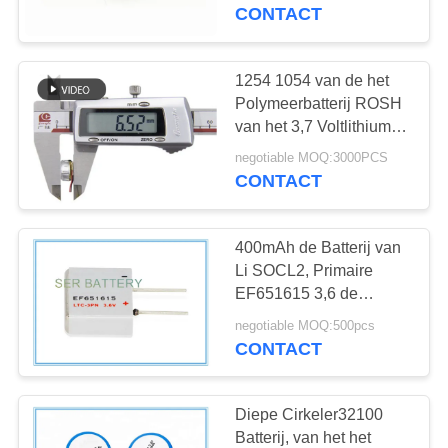
CONTACTEER
de Cel van het het
CONTACT
Polymeermuntstuk
ONS
1254 1054 van de het
NIEUWS
Polymeerbatterij ROSH
van het 3,7 Voltlithium
het Muntstukcel 300 het
VERZOEK
negotiable MOQ:3000PCS
Cyclusleven
CONTACT
OM EEN
CITAAT
400mAh de Batterij van
Li SOCL2, Primaire
SITEMAP
EF651615 3,6 de
Batterij LTC-3PN van
negotiable MOQ:500pcs
het Voltaa Lithium
CONTACT
PRIVACY
POLICY
Diepe Cirkeler32100
Batterij, van het het