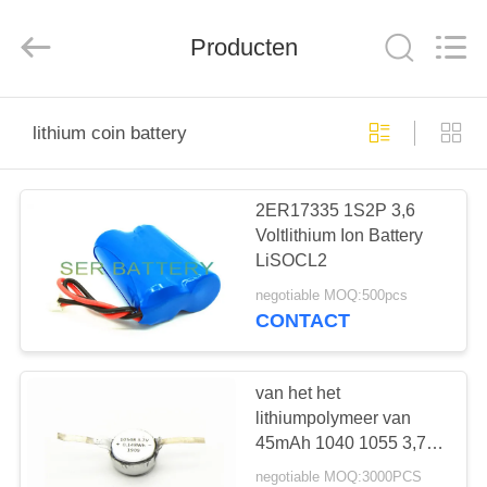
2025
Guangzhou
Serui
Battery
Producten
Technology
Co,.Ltd.
All
Rights
HUIS
Reserved.
lithium coin battery
PRODUCTEN
2ER17335 1S2P 3,6
Voltlithium Ion Battery
ONGEVEER
LiSOCL2
ONS
negotiable MOQ:500pcs
CONTACT
FABRIEKSREIS
van het het
KWALITEITSCONTROLE
lithiumpolymeer van
45mAh 1040 1055 3,7 v
van het de batterijlithium
negotiable MOQ:3000PCS