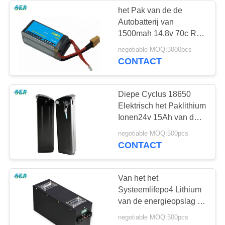
het Pak van de de
Autobatterij van
9
1500mah 14.8v 70c RC,
Het elektrische Pak
RC-
negotiable MOQ:3000pcs
Vliegtuigbatterijen 800
CONTACT
van de Fietsbatterij
het Cyclusleven
Diepe Cyclus 18650
Elektrisch het Paklithium
Ionen24v 15Ah van de
Fietsbatterij voor
9
negotiable MOQ:500pcs
Rolstoele Fiets
CONTACT
RC autobatterij
Van het het
Systeemlifepo4 Lithium
van de energieopslag de
Batterij72v 30Ah 40Ah
negotiable MOQ:500pcs
50Ah 60Ah 100Ah Hoge