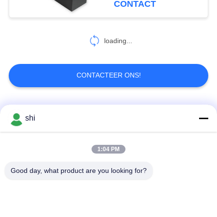
CONTACT
Macht
10
loading...
RC hommelbatterij
CONTACTEER ONS!
populaire categorieën
Alle
shi
49
Uiterst dunne
De Batterij van Li
1:04 PM
Lithiummno2 Batterij
Batterij
SOCL2
Good day, what product are you looking for?
De Batterij van het
9v lithiumbatterij
lithiumpolymeer