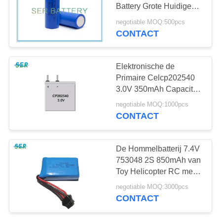
Battery Grote Huidige
CR17505 voor
negotiable MOQ:500pcs
Reddingsvest
CONTACT
12
lithium ionenbatterij
Elektronische de
Primaire Celcp202540
3.0V 350mAh Capaciteit
van de Slot Flexibele
negotiable MOQ:1000pcs
Uiterst dunne Batterij
CONTACT
12
De Hommelbatterij 7.4V
LifePO4
753048 2S 850mAh van
Toy Helicopter RC met
lithiumbatterij
PCM XH/JST/SM
negotiable MOQ:3000pcs
Schakelaar
CONTACT