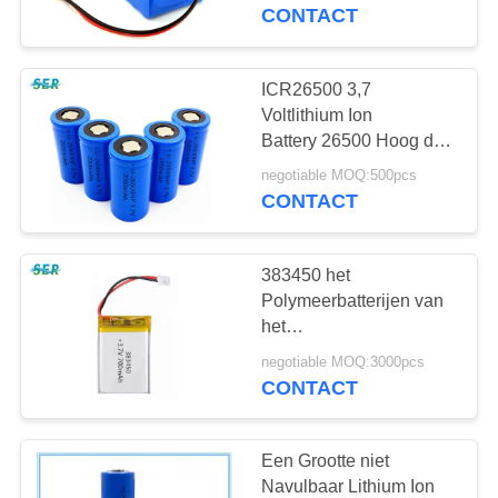
CONTACTEER
van het Fietslithium
CONTACT
ONS
ICR26500 3,7
65
NIEUWS
Voltlithium Ion
De Batterij van het
Battery 26500 Hoog de
Lossingstarief 10C van
VERZOEK
lithiumpolymeer
negotiable MOQ:500pcs
2000mAh
CONTACT
OM EEN
CITAAT
383450 het
Polymeerbatterijen van
SITEMAP
het
6
Hoogspanningslithium,
negotiable MOQ:3000pcs
de Navulbare Lipo
CONTACT
PRIVACY
9v lithiumbatterij
Batterij van
POLICY
600mAh voor GPS-
Telefoon
Een Grootte niet
Navulbaar Lithium Ion