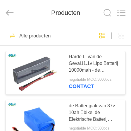
2026
Guangzhou
Serui
Battery
Producten
Technology
Co,.Ltd.
All
Rights
HUIS
Reserved.
156
Alle producten
De Batterij van Li
PRODUCTEN
SOCL2
Harde Li van de
Geval11.1v Lipo Batterij
ONGEVEER
10000mah - de
ONS
Bootmodel van de
negotiable MOQ:3000pcs
Polymeer30c 3S RC
CONTACT
Auto
14
FABRIEKSREIS
de Batterijpak van 37v
Lithiummno2 Batterij
KWALITEITSCONTROLE
10ah Ebike, de
Elektrische Batterij
Waterdicht Hard Shell
negotiable MOQ:500pcs