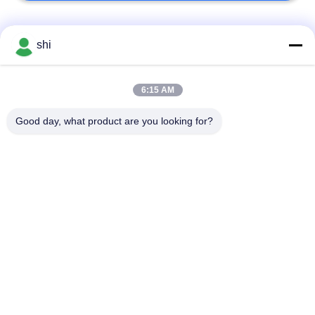
populaire categorieën
Alle
shi
De Batterij van Li
6:15 AM
Lithiummno2 Batterij
SOCL2
Good day, what product are you looking for?
De Batterij van het
9v lithiumbatterij
lithiumpolymeer
LifePO4
lithium ionenbatterij
lithiumbatterij
Het elektrische Pak
RC autobatterij
van de Fietsbatterij