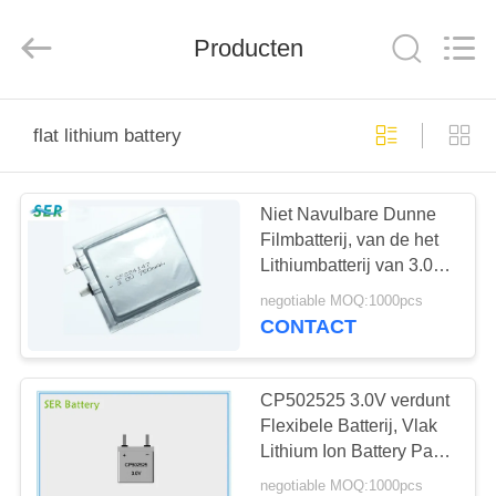
2025
Guangzhou
Serui
Battery
Producten
Technology
Co,.Ltd.
All
Rights
HUIS
Reserved.
flat lithium battery
PRODUCTEN
Niet Navulbare Dunne
Filmbatterij, van de het
ONGEVEER
Lithiumbatterij van 3.0V
ONS
CP224248 het Vlakke
negotiable MOQ:1000pcs
Hoge Afvoerkanaal voor
CONTACT
Smart Card
FABRIEKSREIS
CP502525 3.0V verdunt
KWALITEITSCONTROLE
Flexibele Batterij, Vlak
Lithium Ion Battery Pack
For RFID/Elektronisch
negotiable MOQ:1000pcs