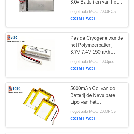
3.0v Batterijen van het
Strook de minder
negotiable MOQ:2000PCS
Gemeenschappelijke
CONTACT
Uiterst dunne Bamboe
Limno2
Pas de Cryogene van de
het Polymeerbatterij
3.7V 7.4V 150mAh
LP801350 van het Lage
negotiable MOQ:1000pcs
Temperatuurlithium Cel
CONTACT
van het Lithiumli
Portugal aan
5000mAh Cel van de
Batterij de Navulbare
Lipo van het
lithiumpolymeer voor
negotiable MOQ:2000PCS
Voertuigdrijver
CONTACT