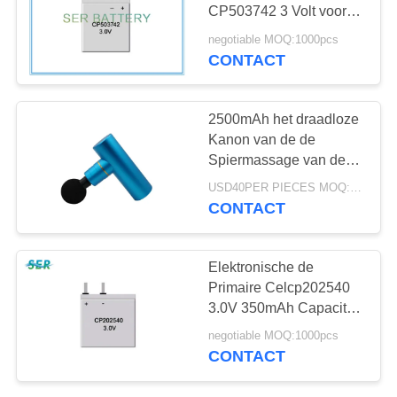
CP503742 3 Volt voor
Wearable
negotiable MOQ:1000pcs
Elektroapparaat
CONTACT
2500mAh het draadloze
Kanon van de de
Spiermassage van de
Lithiumbatterij Diepe
USD40PER PIECES MOQ:500
CONTACT
Elektronische de
Primaire Celcp202540
3.0V 350mAh Capaciteit
van de Slot Flexibele
negotiable MOQ:1000pcs
Uiterst dunne Batterij
CONTACT