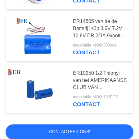
CONTACT
ER14505 van de de
Batterij1s3p 3.6V 7.2V
10.8V ER 2/3A Grootte
2/3A van Li SOCL2 de
negotiable MOQ:500pcs
Batterij van het het
CONTACT
Lithiummetaal
ER10250 1/2 Thionyl
van het AMERIKAANSE
CLUB VAN
AUTOMOBILISTENlithium
negotiable MOQ:100PCS
Chloridebatterij 3,6 V
CONTACT
Bobbin Type Primary
LiSOCl2
CONTACTEER ONS!