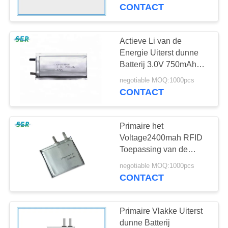
CONTACTEER
Stuk speelgoed
CONTACT
ONS
Actieve Li van de
NIEUWS
Energie Uiterst dunne
Batterij 3.0V 750mAh
CP223565 - MnO2 voor
VERZOEK
negotiable MOQ:1000pcs
enz.-Apparaat
CONTACT
OM EEN
CITAAT
Primaire het
Voltage2400mah RFID
SITEMAP
Toepassing van de
Lithium Uiterst dunne
negotiable MOQ:1000pcs
Batterij CP504644 3,0
CONTACT
PRIVACY
POLICY
Primaire Vlakke Uiterst
dunne Batterij