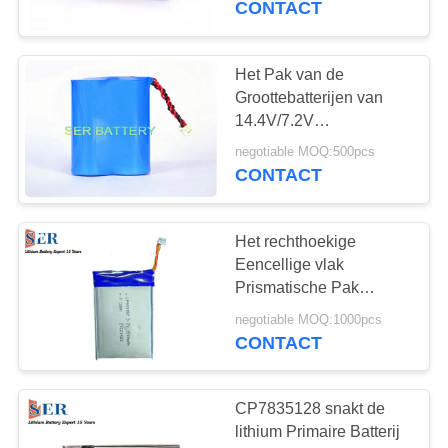
CONTACT
Het Pak van de
Groottebatterijen van
14.4V/7.2V
Er34615H/Er34615M Li-
negotiable MOQ:500pcs
SOCl2 D voor GPS-
CONTACT
drijver
Het rechthoekige
Eencellige vlak
Prismatische Pak
2.75wh 1900mAh van
negotiable MOQ:1000pcs
Li-Ion Polymer Batteries
CONTACT
3.7V
CP7835128 snakt de
lithium Primaire Batterij