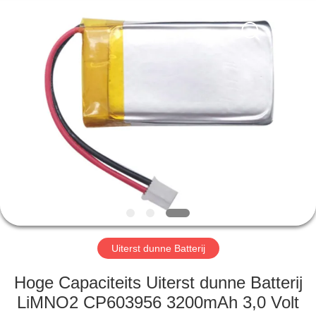
2026
Guangzhou
Serui
Battery
Technology
Co,.Ltd.
All
Rights
HUIS
Reserved.
PRODUCTEN
ONGEVEER
ONS
FABRIEKSREIS
Uiterst dunne Batterij
KWALITEITSCONTROLE
Hoge Capaciteits Uiterst dunne Batterij
LiMNO2 CP603956 3200mAh 3,0 Volt