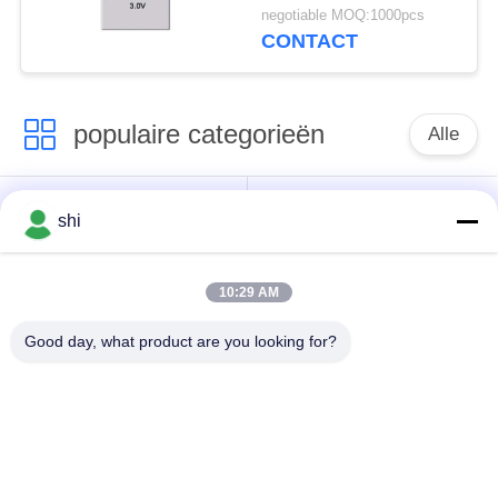
Capaciteit van de Slot
negotiable MOQ:1000pcs
Flexibele Uiterst dunne
CONTACT
Batterij
populaire categorieën
Alle
De Batterij van Li
Lithiummno2 Batterij
shi
SOCL2
10:29 AM
De Batterij van het
9v lithiumbatterij
lithiumpolymeer
Good day, what product are you looking for?
LifePO4
lithium ionenbatterij
lithiumbatterij
Het elektrische Pak
RC autobatterij