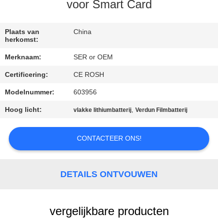
CONTACTEER
voor Smart Card
ONS
Plaats van
China
herkomst:
NIEUWS
Merknaam:
SER or OEM
Certificering:
CE ROSH
VERZOEK
OM EEN
Modelnummer:
603956
CITAAT
Hoog licht:
,
vlakke lithiumbatterij
Verdun Filmbatterij
CONTACTEER ONS!
SITEMAP
PRIVACY
DETAILS ONTVOUWEN
POLICY
vergelijkbare producten