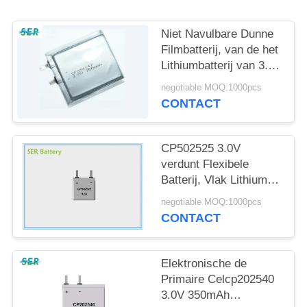
Niet Navulbare Dunne
Filmbatterij, van de het
Lithiumbatterij van 3.0V
CP224248 het Vlakke
negotiable MOQ:1000pcs
Hoge Afvoerkanaal
CONTACT
voor Smart Card
CP502525 3.0V
verdunt Flexibele
Batterij, Vlak Lithium
Ion Battery Pack For
negotiable MOQ:1000pcs
RFID/Elektronisch Stuk
CONTACT
speelgoed
Elektronische de
Primaire Celcp202540
3.0V 350mAh