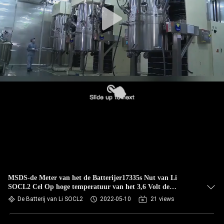
CONTACTEER
ONS
NIEUWS
VERZOEK
OM EEN
CITAAT
SITEMAP
PRIVACY
MSDS-de Meter van het de Batterijer17335s Nut van Li
SOCL2 Cel Op hoge temperatuur van het 3,6 Volt de
POLICY
Primaire Lithium
De Batterij van Li SOCL2
2022-05-10
21 views