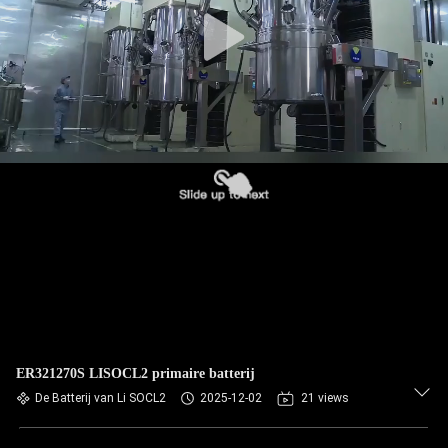
CONTACTEER
ONS
NIEUWS
VERZOEK
OM EEN
CITAAT
SITEMAP
PRIVACY
ER321270S LISOCL2 primaire batterij
POLICY
De Batterij van Li SOCL2
2025-12-02
21 views