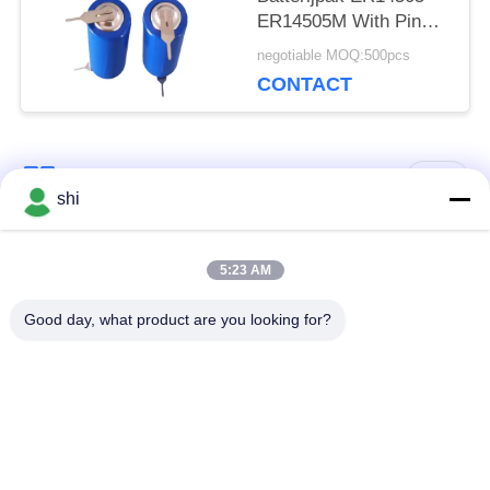
ER14505M With Pin
Tab JST Molex van
negotiable MOQ:500pcs
lithiumaa Li SOCL2 de
CONTACT
Stopschakelaar
populaire categorieën
Alle
shi
De Batterij van Li
5:23 AM
Lithiummno2 Batterij
SOCL2
Good day, what product are you looking for?
De Batterij van het
9v lithiumbatterij
lithiumpolymeer
LifePO4
lithium ionenbatterij
lithiumbatterij