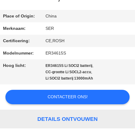
Place of Origin:
China
CONTACTEER
Merknaam:
SER
ONS
Certificering:
CE,ROSH
Modelnummer:
ER34615S
NIEUWS
Hoog licht:
,
ER34615S Li SOCl2 batterij
,
CC-grootte Li SOCL2-accu
VERZOEK
Li SOCl2 batterij 13000mAh
OM EEN
CONTACTEER ONS!
CITAAT
DETAILS ONTVOUWEN
SITEMAP