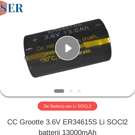
2026
Guangzhou
Serui
Battery
Technology
Co,.Ltd.
HUIS
All
Rights
Reserved.
PRODUCTEN
ONGEVEER
ONS
De Batterij van Li SOCL2
FABRIEKSREIS
CC Grootte 3.6V ER34615S Li SOCl2
batterij 13000mAh
KWALITEITSCONTROLE