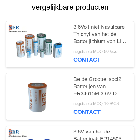
vergelijkbare producten
PRIVACY
POLICY
3.6Volt niet Navulbare
Thionyl van het de
Batterijlithium van Li
SOCL2 Chloridecel
negotiable MOQ:500pcs
voor Slimme Meter
CONTACT
De de Groottelisocl2
Batterijen van
ER34615M 3.6V D
bewegen Hoge Thionyl
negotiable MOQ:100PCS
van het
CONTACT
Afvoerkanaallithium
Chloridebatterij
spiraalsgewijs
3.6V van het de
Batterijpak ER14505